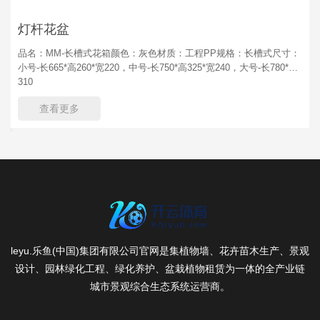
灯杆花盆
品名：MM-长槽式花箱颜色：灰色材质：工程PP规格：长槽式尺寸：
小号-长665*高260*宽220，中号-长750*高325*宽240，大号-长780*高
310
查看更多
leyu.乐鱼(中国)集团有限公司官网是集植物墙、花卉苗木生产、景观
设计、园林绿化工程、绿化养护、盆栽植物租赁为一体的全产业链
城市景观综合生态系统运营商。