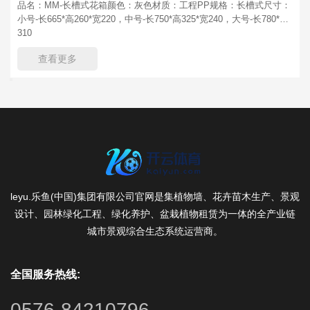
品名：MM-长槽式花箱颜色：灰色材质：工程PP规格：长槽式尺寸：
小号-长665*高260*宽220，中号-长750*高325*宽240，大号-长780*高
310
查看更多
leyu.乐鱼(中国)集团有限公司官网是集植物墙、花卉苗木生产、景观
设计、园林绿化工程、绿化养护、盆栽植物租赁为一体的全产业链
城市景观综合生态系统运营商。
全国服务热线:
0576-84210796