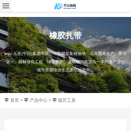
、
橡胶扎带
leyu.乐鱼(中国)集团有限公司官网是集植物墙、花卉苗木生产、景观
设计、园林绿化工程、绿化养护、盆栽植物租赁为一体的全产业链
城市景观综合生态系统运营商。
首页
>
产品中心
>
园艺工具