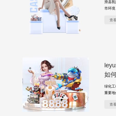
滑县凯
市环境
查
le
如
绿化工
重要地
查