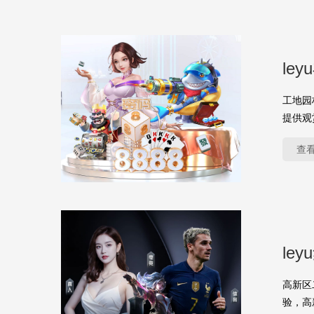
le
工地园
提供观
查
le
高新区
验，高