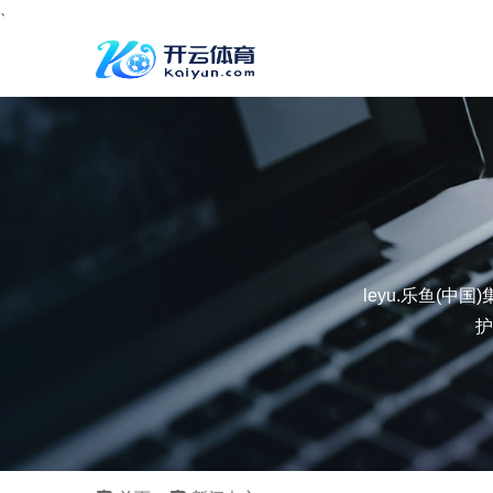
、
leyu.乐鱼(
护