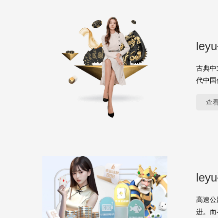
le
古典中
代中国
查
le
高速公
进。而