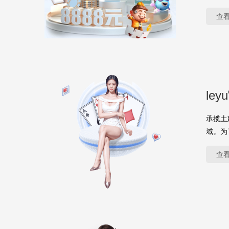
查
le
承揽土
域。为
查